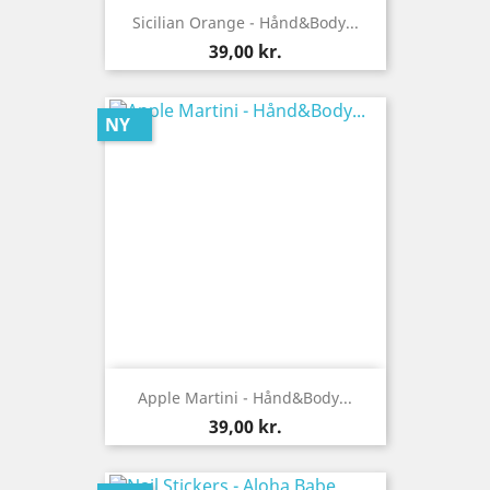
Sicilian Orange - Hånd&Body...
Pris
39,00 kr.
NY
Apple Martini - Hånd&Body...
Pris
39,00 kr.