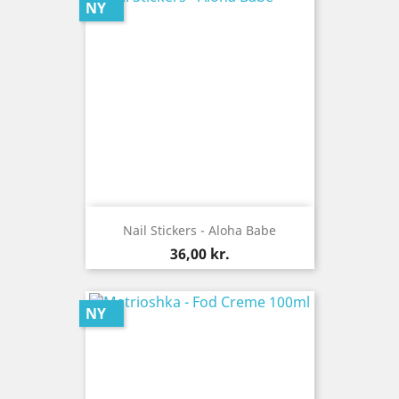
NY
Nail Stickers - Aloha Babe
Pris
36,00 kr.
NY