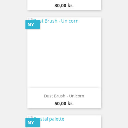
Pris
30,00 kr.
NY
Dust Brush - Unicorn
Pris
50,00 kr.
NY