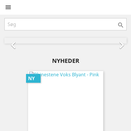


Forrige
Næs


NYHEDER
NY