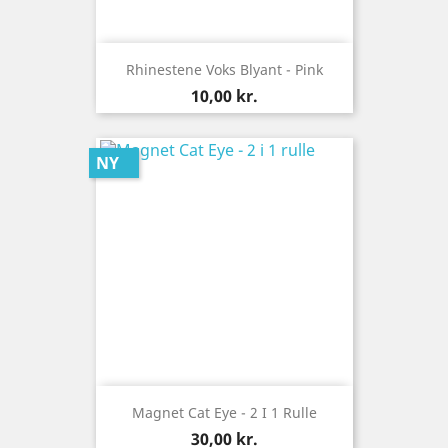
Rhinestene Voks Blyant - Pink
Pris
10,00 kr.
NY
Magnet Cat Eye - 2 I 1 Rulle
Pris
30,00 kr.