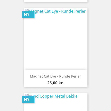
NY
Magnet Cat Eye - Runde Perler
Pris
25,00 kr.
NY