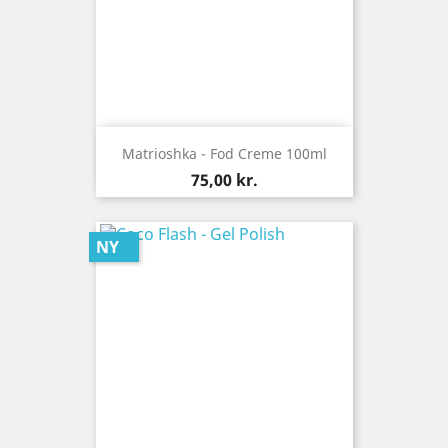
Matrioshka - Fod Creme 100ml
Pris
75,00 kr.
NY