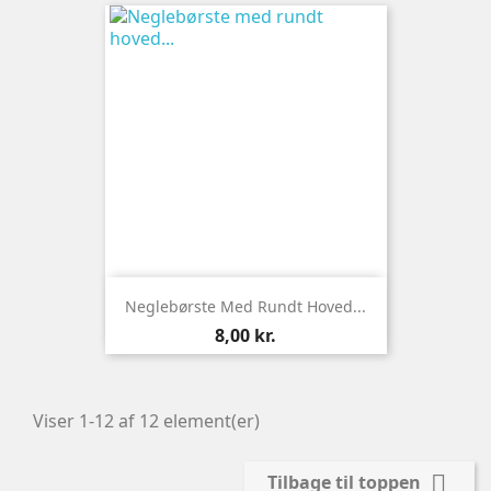
Neglebørste Med Rundt Hoved...
Pris
8,00 kr.
Viser 1-12 af 12 element(er)

Tilbage til toppen