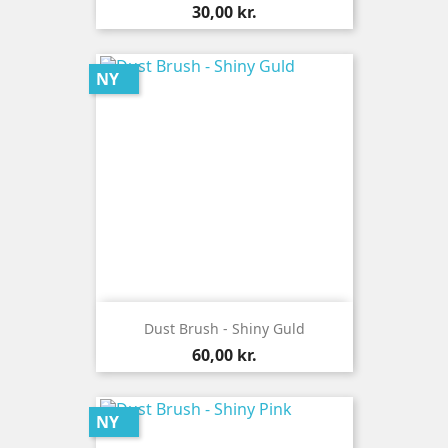
Pris
30,00 kr.
NY
Dust Brush - Shiny Guld
Pris
60,00 kr.
NY