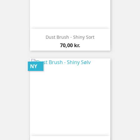
Dust Brush - Shiny Sort
Pris
70,00 kr.
NY