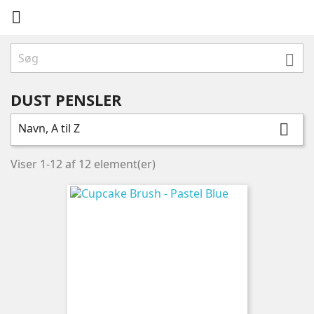


DUST PENSLER
Navn, A til Z

Viser 1-12 af 12 element(er)