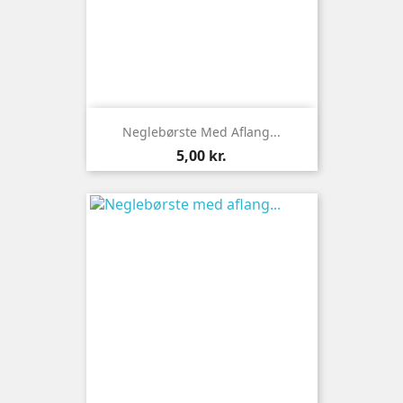
Neglebørste Med Aflang...
Pris
5,00 kr.