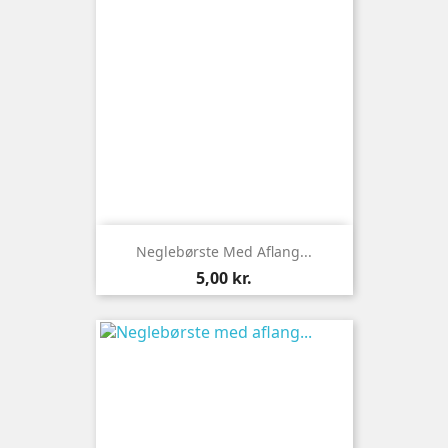
Neglebørste Med Aflang...
Pris
5,00 kr.