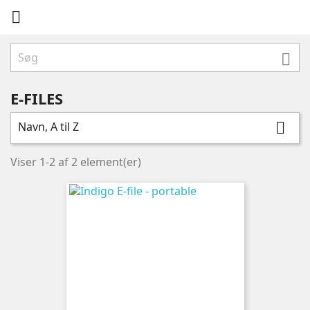


E-FILES
Navn, A til Z

Viser 1-2 af 2 element(er)