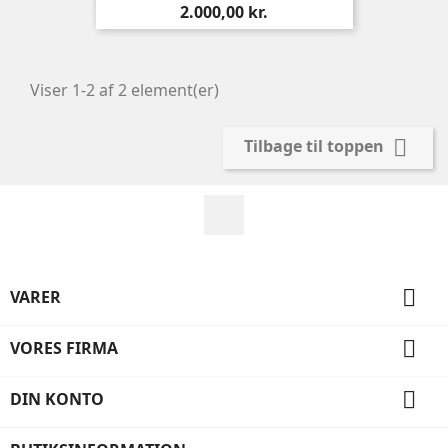
Pris
2.000,00 kr.
Viser 1-2 af 2 element(er)

Tilbage til toppen
Facebook

VARER

VORES FIRMA

DIN KONTO