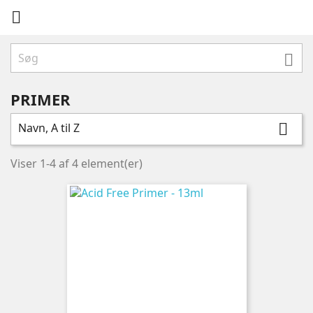


PRIMER
Navn, A til Z

Viser 1-4 af 4 element(er)