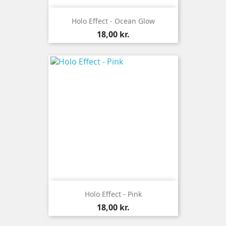
Holo Effect - Ocean Glow
Pris
18,00 kr.
Holo Effect - Pink
Pris
18,00 kr.