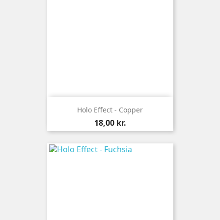
Holo Effect - Copper
Pris
18,00 kr.