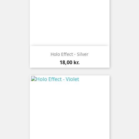
Holo Effect - Silver
Pris
18,00 kr.