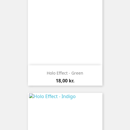
Holo Effect - Green
Pris
18,00 kr.