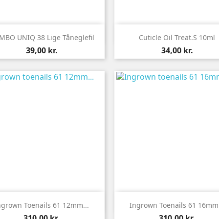


Vis her
Vis her
BO UNIQ 38 Lige Tåneglefil
Cuticle Oil Treat.s 10ml
Pris
Pris
39,00 kr.
34,00 kr.


Vis her
Vis her
ngrown Toenails 61 12mm...
Ingrown Toenails 61 16mm.
Pris
Pris
310,00 kr.
310,00 kr.