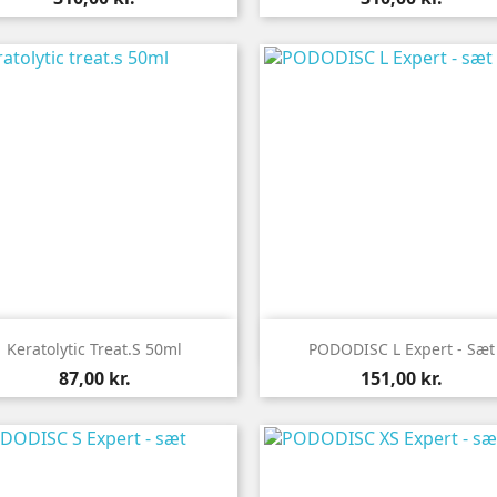


Vis her
Vis her
Keratolytic Treat.s 50ml
PODODISC L Expert - Sæt
Pris
Pris
87,00 kr.
151,00 kr.