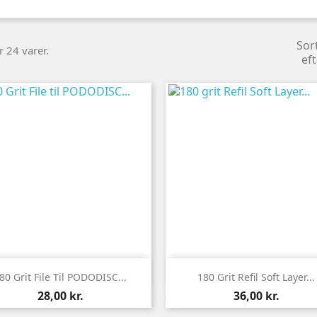
Sor
r 24 varer.
eft


Vis her
Vis her
80 Grit File Til PODODISC...
180 Grit Refil Soft Layer...
Pris
Pris
28,00 kr.
36,00 kr.