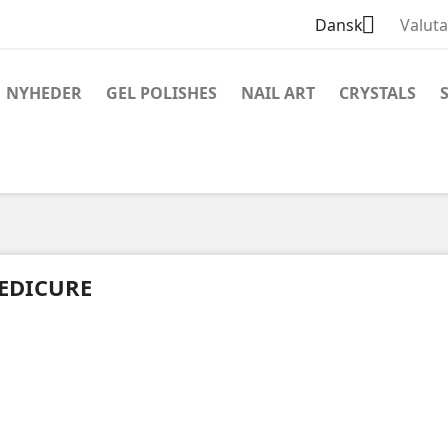

Dansk
Valuta
NYHEDER
GEL POLISHES
NAIL ART
CRYSTALS
EDICURE