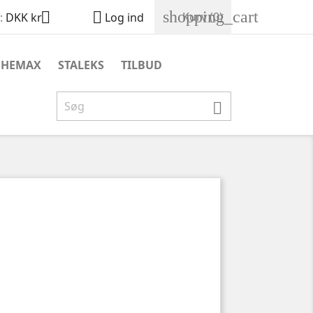
shopping_cart


Kurv
(0)
:
DKK kr
Log ind
SHEMAX
STALEKS
TILBUD
