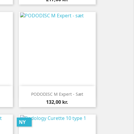

Vis her
PODODISC M Expert - Sæt
Pris
132,00 kr.
NY