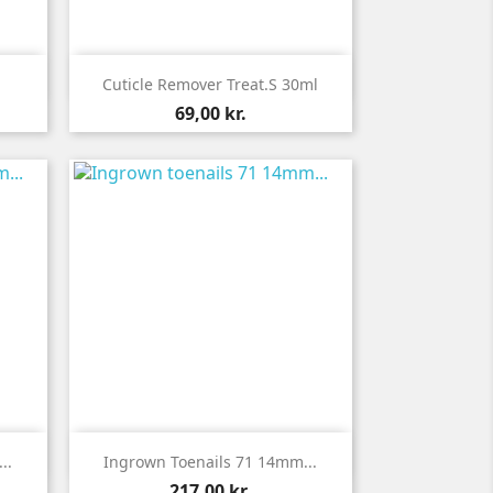

Vis her
Cuticle Remover Treat.s 30ml
Pris
69,00 kr.

Vis her
..
Ingrown Toenails 71 14mm...
Pris
217,00 kr.