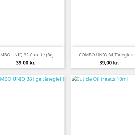


Vis her
Vis her
MBO UNIQ 32 Curette (bøj...
COMBO UNIQ 34 Tåneglere
Pris
Pris
39,00 kr.
39,00 kr.