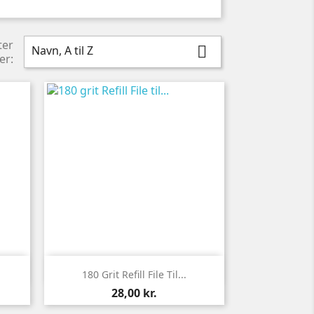
ter
Navn, A til Z

er:

Vis her
180 Grit Refill File Til...
Pris
28,00 kr.