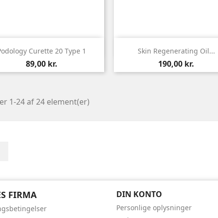


Vis her
Vis her
Podology Curette 20 Type 1
Skin Regenerating Oil...
Pris
Pris
89,00 kr.
190,00 kr.
er 1-24 af 24 element(er)
Facebook
S FIRMA
DIN KONTO
Personlige oplysninger
ngsbetingelser