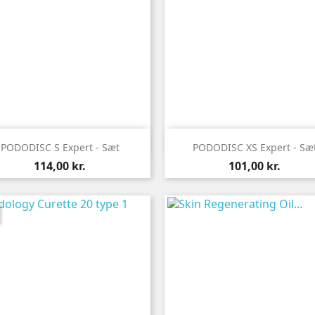


Vis her
Vis her
PODODISC S Expert - Sæt
PODODISC XS Expert - Sæ
Pris
Pris
114,00 kr.
101,00 kr.