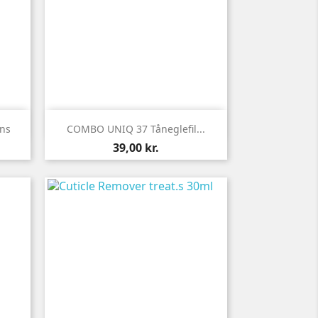

Vis her
ns
COMBO UNIQ 37 Tåneglefil...
Pris
39,00 kr.