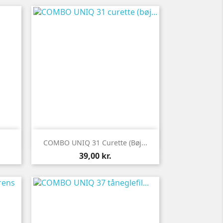

Vis her
COMBO UNIQ 31 Curette (bøj...
Pris
39,00 kr.