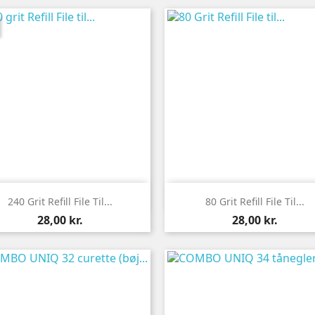


Vis her
Vis her
240 Grit Refill File Til...
80 Grit Refill File Til...
Pris
Pris
28,00 kr.
28,00 kr.