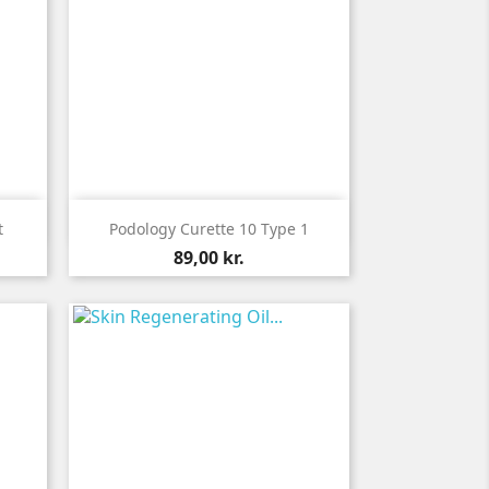

Vis her
t
Podology Curette 10 Type 1
Pris
89,00 kr.