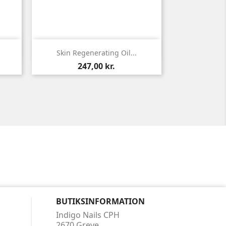

Vis her
Skin Regenerating Oil...
Pris
247,00 kr.
BUTIKSINFORMATION
Indigo Nails CPH
2670 Greve